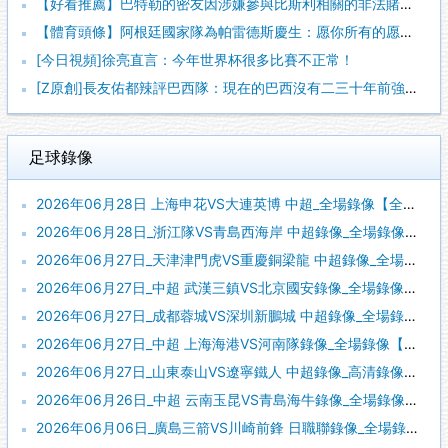
【好看推薦】巴特勒的密友因涉嫌參與比斯利相關的非法賭博案件被
【體育頭條】阿根廷國家隊為帕雷德斯慶生：愿你所有的愿望都能實
[今日視頻]徐亮直言：今年世界杯很多比賽不正常！
[Z原創]長友佑都辣評巴西隊：現在的巴西沒有二三十年前強了！
足球錄像
2026年06月28日 上海申花VS大連英博 中超_全場錄像【全場回放】
2026年06月28日_浙江隊VS青島西海岸 中超錄像_全場錄像【視頻集錦】
2026年06月27日_天津津門虎VS重慶銅梁龍 中超錄像_全場錄像【視頻集錦】
2026年06月27日_中超 武漢三鎮VS北京國安錄像_全場錄像【高清回放】
2026年06月27日_成都蓉城VS深圳新鵬城 中超錄像_全場錄像【視頻集錦】
2026年06月27日_中超 上海海港VS河南隊錄像_全場錄像【全場回放】
2026年06月27日_山東泰山VS遼寧鐵人 中超錄像_高清錄像【全場回放】
2026年06月26日_中超 云南玉昆VS青島海牛錄像_全場錄像【高清回放】
2026年06月06日_廣島三箭VS川崎前鋒 日職聯錄像_全場錄像【高清回放】