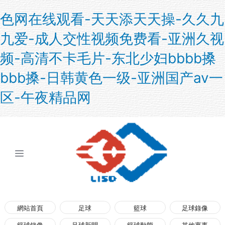
色网在线观看-天天添天天操-久久九
九爱-成人交性视频免费看-亚洲久视
频-高清不卡毛片-东北少妇bbbb搡
bbb搡-日韩黄色一级-亚洲国产av一
区-午夜精品网
展開菜單
網站首頁
足球
籃球
足球錄像
籃球錄像
足球新聞
籃球動態
其他賽事