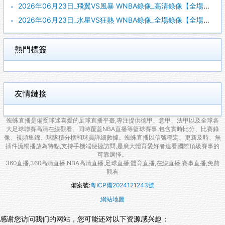
2026年06月23日_飛翼VS風暴 WNBA錄像_高清錄像【全場回放】
2026年06月23日_水星VS狂熱 WNBA錄像_全場錄像【全場回放】
熱門標簽
友情鏈接
蜘蛛直播是備受球迷喜愛的足球直播平臺,專注提供德甲、意甲、法甲以及全球各
大足球聯賽高清在線觀看。同時覆蓋NBA直播等籃球賽事,包含實時比分、比賽錄
像、視頻集錦、球隊積分榜和球員詳細數據。蜘蛛直播以信號穩定、更新及時、無
插件流暢播放為特點,支持手機端便捷訪問,是廣大體育愛好者追看國際頂級賽事的
可靠選擇。
360直播,360高清直播,NBA高清直播,足球直播,體育直播,在線直播,賽事直播,免費
觀看
備案號:
粵ICP備2024121243號
網站地圖
感谢您访问我们的网站，您可能还对以下资源感兴趣：